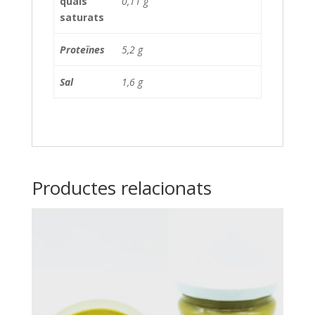
quals
0,11 g
saturats
Proteïnes
5,2 g
Sal
1,6 g
Productes relacionats