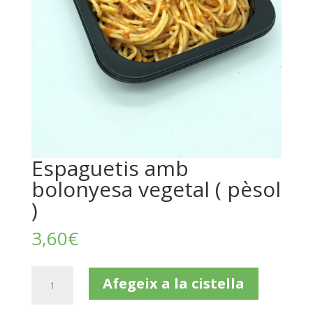
Espaguetis amb
bolonyesa vegetal ( pèsol
)
3,60
€
quantitat
Afegeix a la cistella
de
Espaguetis