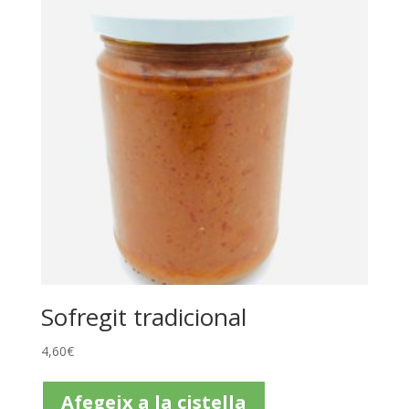
Sofregit tradicional
4,60
€
Afegeix a la cistella