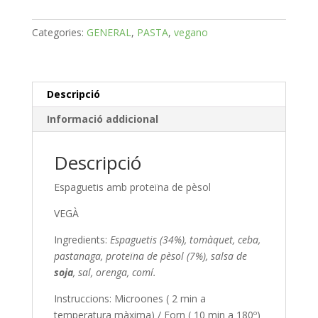
amb
bolonyesa
Categories:
GENERAL
,
PASTA
,
vegano
vegetal
(
pèsol
)
Descripció
Informació addicional
Descripció
Espaguetis amb proteïna de pèsol
VEGÀ
Ingredients:
Espaguetis (34%), tomàquet, ceba,
pastanaga, proteïna de pèsol (7%), salsa de
soja
, sal, orenga, comí.
Instruccions: Microones ( 2 min a
temperatura màxima) / Forn ( 10 min a 180º)