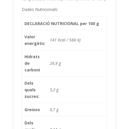
Dades Nutricionals:
DECLARACIÓ NUTRICIONAL per 100 g
Valor
141 Kcal / 588 KJ
energètic
Hidrats
de
26,9 g
carboni
Dels
quals
3,2 g
sucres:
Greixos
0,7 g
Dels