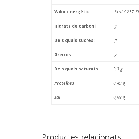
Valor energètic
Kcal / 237 KJ
Hidrats de carboni
g
Dels quals sucres:
g
Greixos
g
Dels quals saturats
2,3 g
Proteïnes
0,49 g
Sal
0,99 g
Productes relacionats