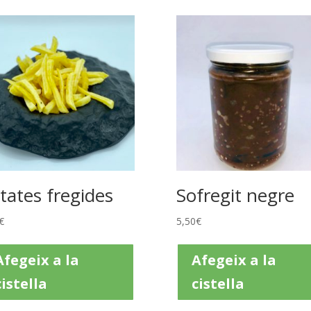
tates fregides
Sofregit negre
€
5,50
€
Afegeix a la
Afegeix a la
cistella
cistella