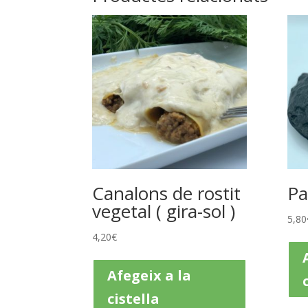
Canalons de rostit
Pa
vegetal ( gira-sol )
5,80
4,20
€
Afegeix a la
cistella