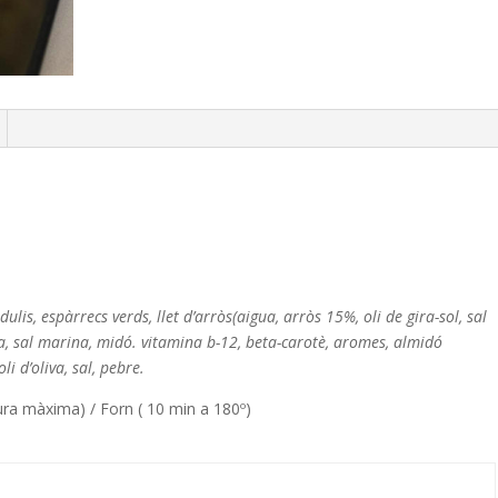
ulis, espàrrecs verds, llet d’arròs(aigua, arròs 15%, oli de gira-sol, sal
a, sal marina, midó. vitamina b-12, beta-carotè, aromes, almidó
li d’oliva, sal, pebre.
ura màxima) / Forn ( 10 min a 180º)