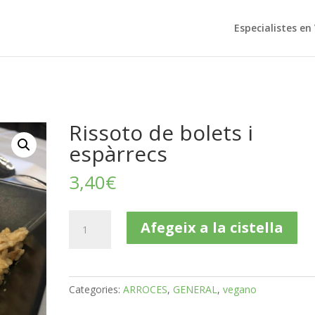
Especialistes e
Rissoto de bolets i
espàrrecs
3,40
€
quantitat
Afegeix a la cistella
de
Rissoto
de
bolets
Categories:
ARROCES
,
GENERAL
,
vegano
i
espàrrecs