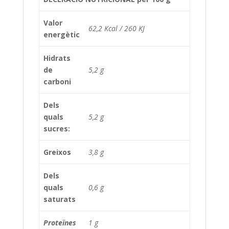
Valor
62,2 Kcal / 260 KJ
energètic
Hidrats
de
5,2 g
carboni
Dels
quals
5,2 g
sucres:
Greixos
3,8 g
Dels
quals
0,6 g
saturats
Proteïnes
1 g