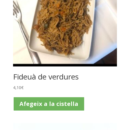
Fideuà de verdures
4,10
€
Afegeix a la cistella