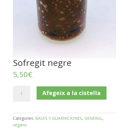
Sofregit negre
5,50
€
quantitat
Afegeix a la cistella
de
Sofregit
negre
Categories:
BASES Y GUARNICIONES
,
GENERAL
,
vegano