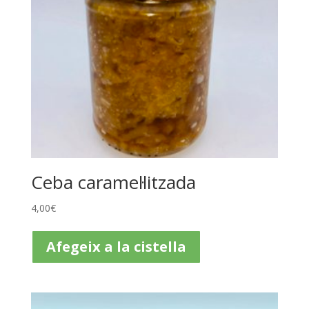
Ceba caramel·litzada
4,00
€
Afegeix a la cistella