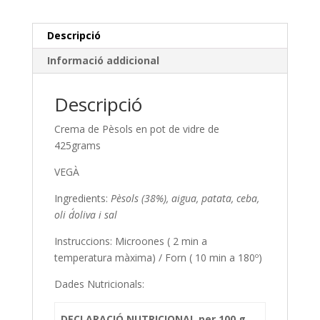
Descripció
Informació addicional
Descripció
Crema de Pèsols en pot de vidre de
425grams
VEGÀ
Ingredients:
Pèsols (38%), aigua, patata, ceba,
oli d´oliva i sal
Instruccions: Microones ( 2 min a
temperatura màxima) / Forn ( 10 min a 180º)
Dades Nutricionals:
DECLARACIÓ NUTRICIONAL per 100 g