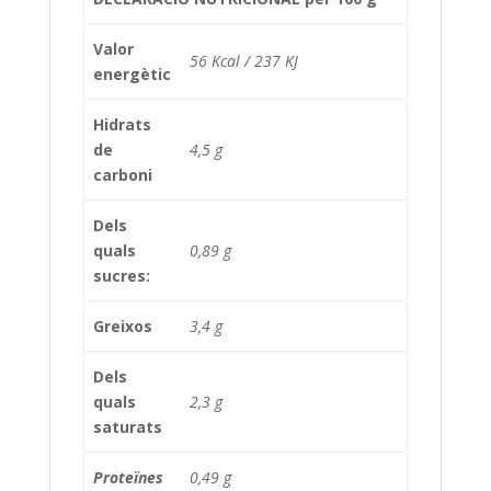
Valor
56 Kcal / 237 KJ
energètic
Hidrats
de
4,5 g
carboni
Dels
quals
0,89 g
sucres:
Greixos
3,4 g
Dels
quals
2,3 g
saturats
Proteïnes
0,49 g