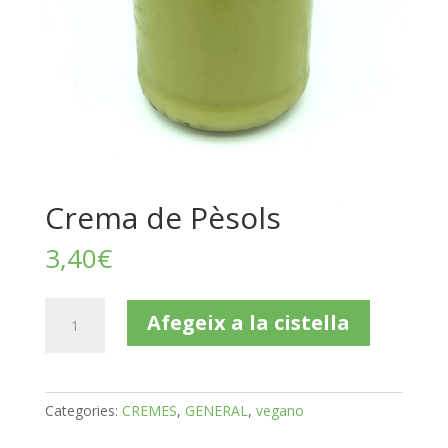
Crema de Pèsols
3,40
€
quantitat
Afegeix a la cistella
de
Crema
de
Pèsols
Categories:
CREMES
,
GENERAL
,
vegano